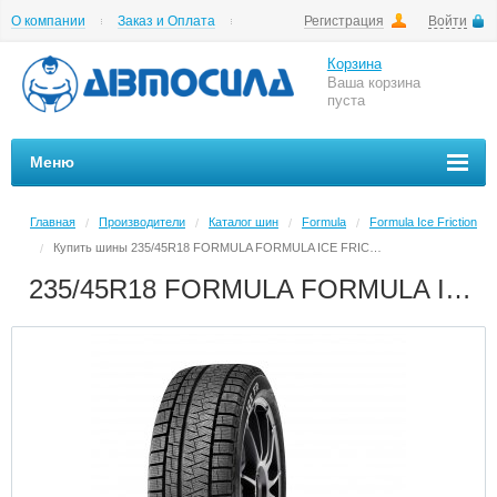
О компании
Заказ и Оплата
Регистрация
Войти
Гарантии
Вакансии
Цены на шиномонтаж
Корзина
Ваша корзина
пуста
Меню
Главная
Производители
Каталог шин
Formula
Formula Ice Friction
/
/
/
/
Купить шины 235/45R18 FORMULA FORMULA ICE FRICTION в Архангельске в магазине Автосила по невысоким ценам
/
235/45R18 FORMULA FORMULA ICE FRICTION