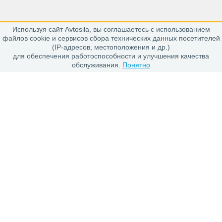
Используя сайт Avtosila, вы соглашаетесь с использованием
163020, г. Архангельск,
файлов cookie и сервисов сбора технических данных посетителей
пр. Никольский 15, офис 212
(IP-адресов, местоположения и др.)
для обеспечения работоспособности и улучшения качества
обслуживания.
Понятно
Каталог
Шины
Диски
Покупателю
Проверить заказ
Гарантии
Заказ и Оплата
Положение об обработке персональных данных
О магазине
О компании