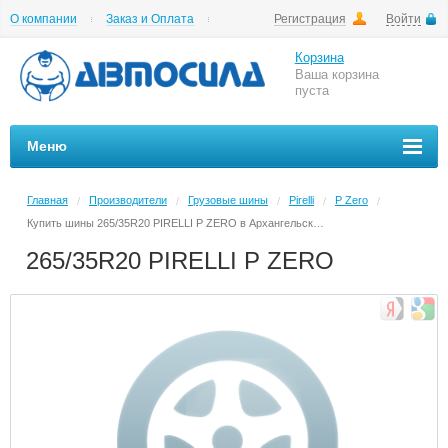
О компании
Заказ и Оплата
Регистрация
Войти
Гарантии
Вакансии
Цены на шиномонтаж
Корзина
Ваша корзина
пуста
Меню
Главная
Производители
Грузовые шины
Pirelli
P Zero
/
/
/
/
/
Купить шины 265/35R20 PIRELLI P ZERO в Архангельске в магазине Автосила по невысоким ценам
265/35R20 PIRELLI P ZERO